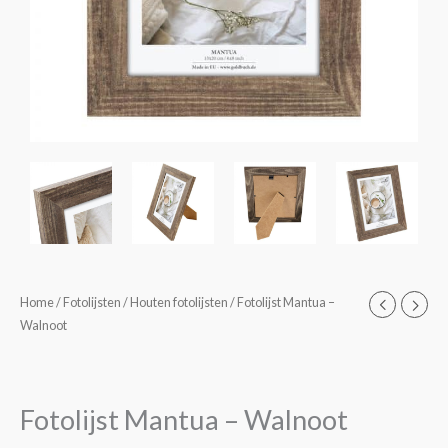
Fotolijst
Home
/
Fotolijsten
/
Houten fotolijsten
/ Fotolijst Mantua –
Prijsklasse:
Walnoot
Mantua
€7,40
-
Walnoot
tot
aantal
Fotolijst Mantua – Walnoot
€9,90