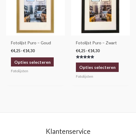
meerdere
meerdere
variaties.
variaties.
Deze
Deze
optie
optie
kan
kan
gekozen
gekozen
Fotolijst Puro – Goud
Fotolijst Puro – Zwart
worden
worden
€
4,25
-
€
14,30
€
4,25
-
€
14,30
op
op
Opties selecteren
Gewaardeerd
de
de
5.00
Opties selecteren
uit 5
productpagina
productp
Fotolijsten
Fotolijsten
Klantenservice