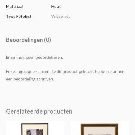
Materiaal
Hout
Type Fotolijst
Wissellijst
Beoordelingen (0)
Er zijn nog geen beoordelingen.
Enkel ingelogde klanten die dit product gekocht hebben, kunnen
een beoordeling schrijven.
Gerelateerde producten
Prijsklasse:
Dit
€4,25
product
tot