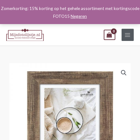
Ga
Zomerkorting: 15% korting op het gehele assortiment met kortingscode
naar
FOTO15
Negeren
de
inhoud