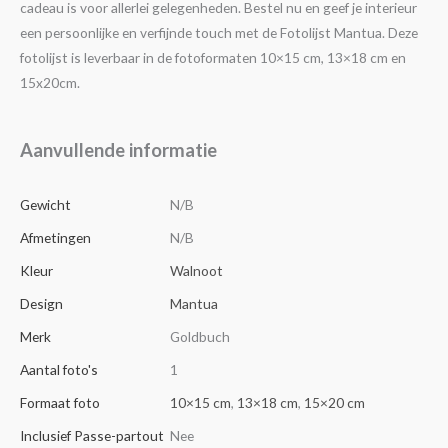
cadeau is voor allerlei gelegenheden. Bestel nu en geef je interieur
een persoonlijke en verfijnde touch met de Fotolijst Mantua. Deze
fotolijst is leverbaar in de fotoformaten 10×15 cm, 13×18 cm en
15x20cm.
Aanvullende informatie
Gewicht
N/B
Afmetingen
N/B
Kleur
Walnoot
Design
Mantua
Merk
Goldbuch
Aantal foto's
1
Formaat foto
10×15 cm
,
13×18 cm
,
15×20 cm
Inclusief Passe-partout
Nee