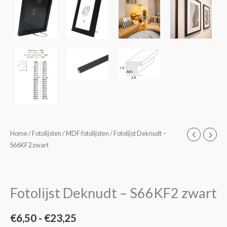
Fotolijst
Home
/
Fotolijsten
/
MDF fotolijsten
/ Fotolijst Deknudt –
Prijsklasse:
S66KF2 zwart
Deknudt
€6,50
-
S66KF2
tot
zwart
Fotolijst Deknudt – S66KF2 zwart
€23,25
aantal
€
6,50
-
€
23,25