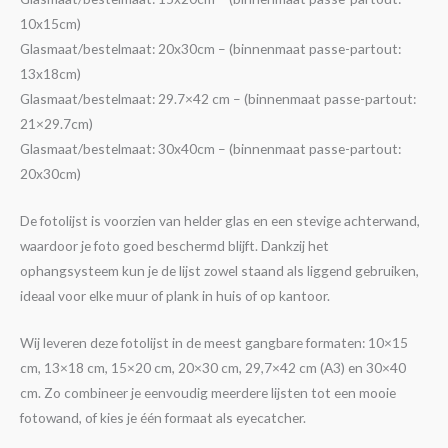
10x15cm)
Glasmaat/bestelmaat: 20x30cm – (binnenmaat passe-partout:
13x18cm)
Glasmaat/bestelmaat: 29.7×42 cm – (binnenmaat passe-partout:
21×29.7cm)
Glasmaat/bestelmaat: 30x40cm – (binnenmaat passe-partout:
20x30cm)
De fotolijst is voorzien van helder glas en een stevige achterwand,
waardoor je foto goed beschermd blijft. Dankzij het
ophangsysteem kun je de lijst zowel staand als liggend gebruiken,
ideaal voor elke muur of plank in huis of op kantoor.
Wij leveren deze fotolijst in de meest gangbare formaten: 10×15
cm, 13×18 cm, 15×20 cm, 20×30 cm, 29,7×42 cm (A3) en 30×40
cm. Zo combineer je eenvoudig meerdere lijsten tot een mooie
fotowand, of kies je één formaat als eyecatcher.