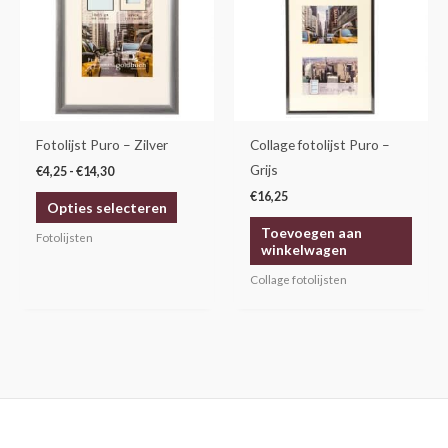
meerdere
variaties.
Deze
optie
kan
gekozen
Fotolijst Puro – Zilver
Collage fotolijst Puro –
worden
Grijs
€
4,25
-
€
14,30
op
€
16,25
Opties selecteren
de
Toevoegen aan
productpagina
Fotolijsten
winkelwagen
Collage fotolijsten