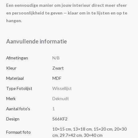
Een eenvoudige manier om jouw interieur direct meer sfeer
en persoonlijkheid te geven — klaar om in te lijsten en op te
hangen.
Aanvullende informatie
Afmetingen
N/B
Kleur
Zwart
Materiaal
MDF
Type Fotolijst
Wissellijst
Merk
Deknudt
Aantal foto's
1
Design
S66KF2
10×15 cm
,
13×18 cm
,
15×20 cm
,
20×30
Formaat foto
cm
,
29.7×42 cm
,
30×40 cm