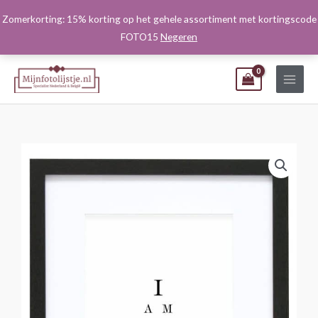
Ga
Zomerkorting: 15% korting op het gehele assortiment met kortingscode
naar
FOTO15
Negeren
de
inhoud