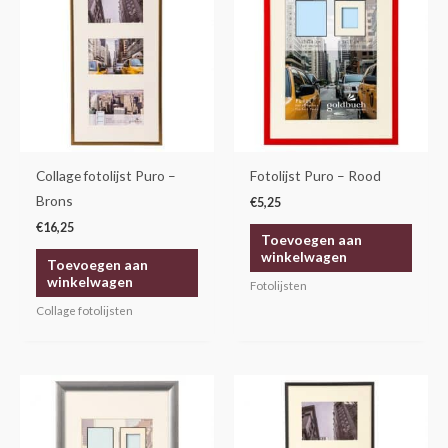
Collage fotolijst Puro –
Fotolijst Puro – Rood
Brons
€
5,25
€
16,25
Toevoegen aan
winkelwagen
Toevoegen aan
winkelwagen
Fotolijsten
Collage fotolijsten
Prijsklasse:
Dit
€4,25
product
tot
€14,30
heeft