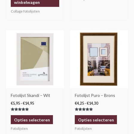
winkelwagen
Collage fotolijsten
Prijsklasse:
Prijsklasse:
Dit
Dit
€5,95
€4,25
product
product
tot
tot
€14,95
€14,30
heeft
heeft
meerdere
meerdere
variaties.
variaties.
Deze
Deze
optie
optie
kan
kan
gekozen
gekozen
Fotolijst Skandi – Wit
Fotolijst Puro – Brons
worden
worden
€
5,95
-
€
14,95
€
4,25
-
€
14,30
op
op
Gewaardeerd
Gewaardeerd
de
de
5.00
5.00
Opties selecteren
Opties selecteren
uit 5
uit 5
productpagina
productp
Fotolijsten
Fotolijsten