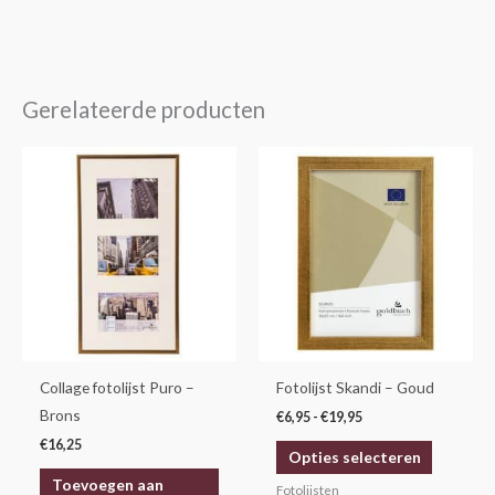
Gerelateerde producten
Prijsklasse:
Dit
€6,95
product
tot
€19,95
heeft
meerdere
variaties.
Deze
optie
kan
gekozen
Collage fotolijst Puro –
Fotolijst Skandi – Goud
worden
Brons
€
6,95
-
€
19,95
op
€
16,25
Opties selecteren
de
Toevoegen aan
productp
Fotolijsten