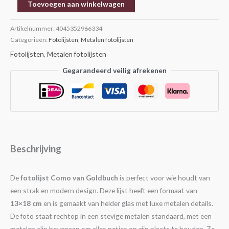
Toevoegen aan winkelwagen
Artikelnummer:
4045352966334
Categorieën:
Fotolijsten
,
Metalen fotolijsten
Fotolijsten
,
Metalen fotolijsten
Gegarandeerd veilig afrekenen
Beschrijving
De
fotolijst Como van Goldbuch
is perfect voor wie houdt van
een strak en modern design. Deze lijst heeft een formaat van
13×18 cm
en is gemaakt van helder glas met luxe metalen details.
De foto staat rechtop in een stevige metalen standaard, met een
metalen clip bovenaan om alles netjes op zijn plaats te houden. Zo