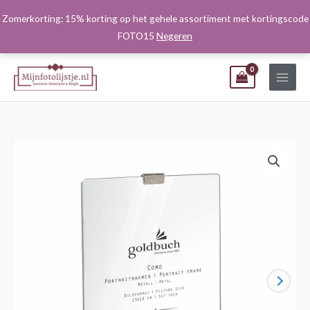
Ga
Zomerkorting: 15% korting op het gehele assortiment met kortingscode
naar
FOTO15
Negeren
de
inhoud