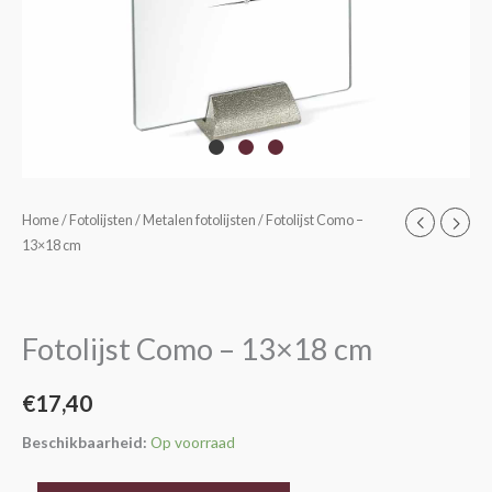
Fotolijst
Home
/
Fotolijsten
/
Metalen fotolijsten
/ Fotolijst Como –
13×18 cm
Como
–
13x18
cm
Fotolijst Como – 13×18 cm
aantal
€
17,40
Beschikbaarheid:
Op voorraad