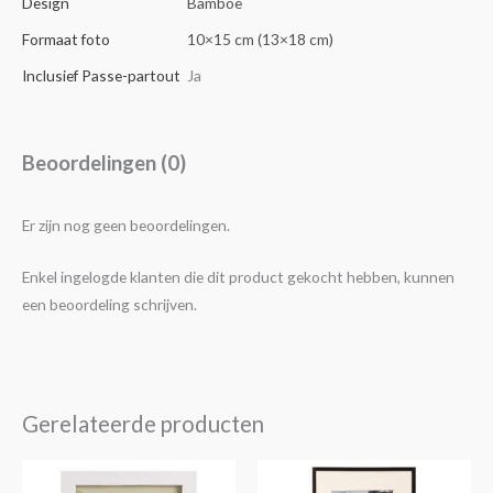
Design
Bamboe
Formaat foto
10×15 cm (13×18 cm)
Inclusief Passe-partout
Ja
Beoordelingen (0)
Er zijn nog geen beoordelingen.
Enkel ingelogde klanten die dit product gekocht hebben, kunnen
een beoordeling schrijven.
Gerelateerde producten
Prijsklasse:
Dit
€5,95