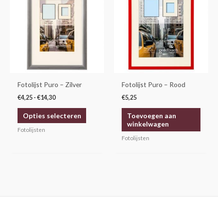
€14,30
heeft
meerdere
variaties.
Deze
optie
kan
gekozen
Fotolijst Puro – Zilver
Fotolijst Puro – Rood
worden
€
4,25
-
€
14,30
€
5,25
op
Opties selecteren
Toevoegen aan
de
winkelwagen
productpagina
Fotolijsten
Fotolijsten