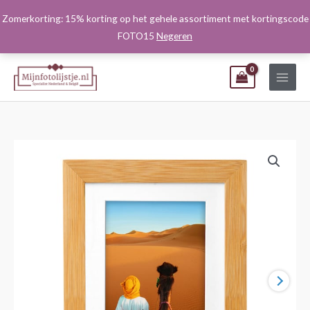
Ga
Zomerkorting: 15% korting op het gehele assortiment met kortingscode
naar
FOTO15
Negeren
de
inhoud