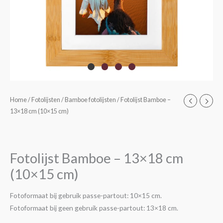
Fotolijst
Home
/
Fotolijsten
/
Bamboe fotolijsten
/ Fotolijst Bamboe –
13×18 cm (10×15 cm)
Bamboe
-
13x18
cm
Fotolijst Bamboe – 13×18 cm
(10x15
(10×15 cm)
cm)
aantal
Fotoformaat bij gebruik passe-partout: 10×15 cm.
Fotoformaat bij geen gebruik passe-partout: 13×18 cm.