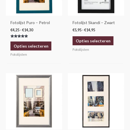
optie
optie
kan
kan
gekozen
gekozen
Fotolijst Puro – Petrol
Fotolijst Skandi – Zwart
worden
worden
€
4,25
-
€
14,30
€
5,95
-
€
14,95
op
op
Opties selecteren
Gewaardeerd
de
de
5.00
Opties selecteren
uit 5
productpagina
productp
Fotolijsten
Fotolijsten
Prijsklasse:
Dit
€4,25
product
tot
€14,30
heeft
meerdere
variaties.
Deze
optie
kan