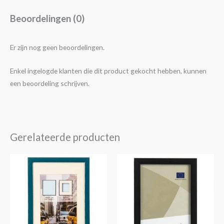
Beoordelingen (0)
Er zijn nog geen beoordelingen.
Enkel ingelogde klanten die dit product gekocht hebben, kunnen
een beoordeling schrijven.
Gerelateerde producten
Prijsklasse:
Prijsklasse:
Dit
Dit
€4,25
€5,95
product
product
tot
tot
€14,30
€14,95
heeft
heeft
meerdere
meerdere
variaties.
variaties.
Deze
Deze