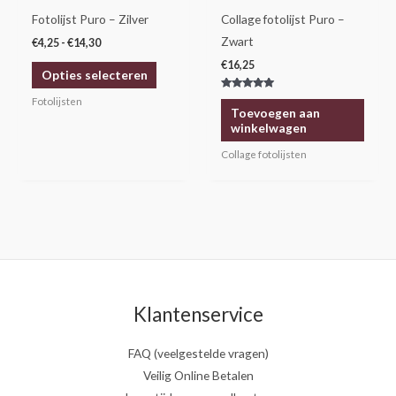
gekozen
Fotolijst Puro – Zilver
Collage fotolijst Puro –
worden
Zwart
€
4,25
-
€
14,30
op
€
16,25
Opties selecteren
de
Gewaardeerd
productpagina
Fotolijsten
5.00
Toevoegen aan
uit 5
winkelwagen
Collage fotolijsten
Klantenservice
FAQ (veelgestelde vragen)
Veilig Online Betalen