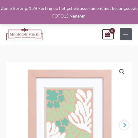
Ga
Zomerkorting: 15% korting op het gehele assortiment met kortingscode
naar
FOTO15
Negeren
de
inhoud