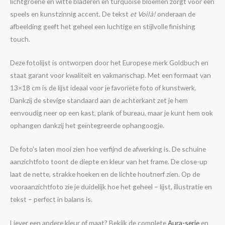
lichtgroene en witte bladeren en turquoise bloemen zorgt voor een
speels en kunstzinnig accent. De tekst
et Voilà!
onderaan de
afbeelding geeft het geheel een luchtige en stijlvolle finishing
touch.
Deze fotolijst is ontworpen door het Europese merk Goldbuch en
staat garant voor kwaliteit en vakmanschap. Met een formaat van
13×18 cm is de lijst ideaal voor je favoriete foto of kunstwerk.
Dankzij de stevige standaard aan de achterkant zet je hem
eenvoudig neer op een kast, plank of bureau, maar je kunt hem ook
ophangen dankzij het geïntegreerde ophangoogje.
De foto’s laten mooi zien hoe verfijnd de afwerking is. De schuine
aanzichtfoto toont de diepte en kleur van het frame. De close-up
laat de nette, strakke hoeken en de lichte houtnerf zien. Op de
vooraanzichtfoto zie je duidelijk hoe het geheel – lijst, illustratie en
tekst – perfect in balans is.
Liever een andere kleur of maat? Bekijk de complete
Aura-serie
en