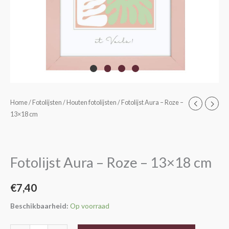
Fotolijst
Home
/
Fotolijsten
/
Houten fotolijsten
/ Fotolijst Aura – Roze –
13×18 cm
Aura
-
Roze
-
Fotolijst Aura – Roze – 13×18 cm
13x18
cm
€
7,40
aantal
Beschikbaarheid:
Op voorraad