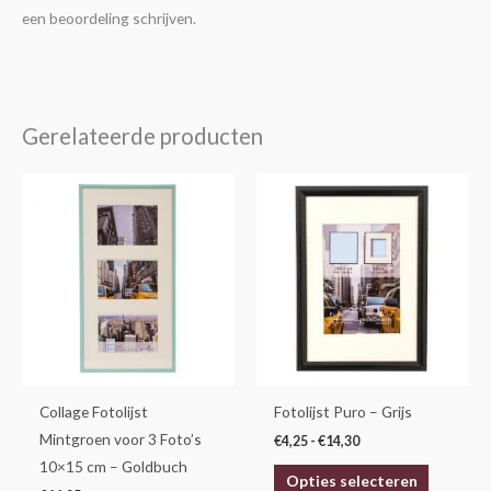
een beoordeling schrijven.
Gerelateerde producten
Prijsklasse:
Dit
€4,25
product
tot
€14,30
heeft
meerdere
variaties.
Deze
optie
kan
gekozen
Collage Fotolijst
Fotolijst Puro – Grijs
worden
Mintgroen voor 3 Foto’s
€
4,25
-
€
14,30
op
10×15 cm – Goldbuch
Opties selecteren
de