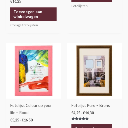
€
16,25
productp
Fotolijsten
Toevoegen aan
winkelwagen
Collage fotolijsten
Prijsklasse:
Prijsklasse:
Dit
Dit
€5,25
€4,25
product
product
tot
tot
€16,50
€14,30
heeft
heeft
meerdere
meerdere
variaties.
variaties.
Deze
Deze
optie
optie
kan
kan
gekozen
gekozen
Fotolijst Colour up your
Fotolijst Puro – Brons
worden
worden
life – Rood
€
4,25
-
€
14,30
op
op
€
5,25
-
€
16,50
Gewaardeerd
de
de
5.00