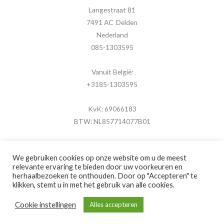
Langestraat 81
7491 AC Delden
Nederland
085-1303595
Vanuit België:
+3185-1303595
KvK: 69066183
BTW: NL857714077B01
We gebruiken cookies op onze website om u de meest
relevante ervaring te bieden door uw voorkeuren en
herhaalbezoeken te onthouden. Door op "Accepteren" te
Copyright © 2026 MijnFotolijstje.nl
klikken, stemt u in met het gebruik van alle cookies.
Powered by
Brouwer Digitaal
Cookie instellingen
Alles accepteren