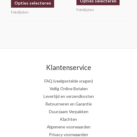
Opties selecteren
uit 5
Opties selecteren
productpagina
productp
Fotolijsten
Fotolijsten
Klantenservice
FAQ (veelgestelde vragen)
Veilig Online Betalen
Levertijd en verzendkosten
Retourneren en Garantie
Duurzaam Verpakken
Klachten
Algemene voorwaarden
Privacy voorwaarden