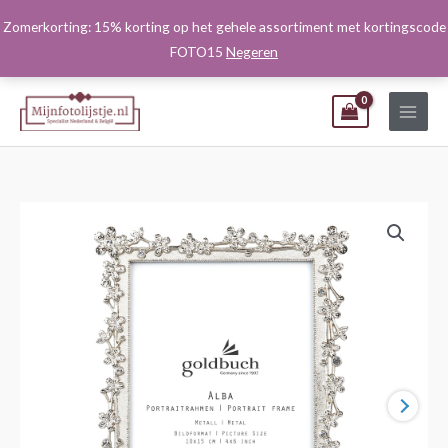
Ga
Zomerkorting: 15% korting op het gehele assortiment met kortingscode
naar
FOTO15
Negeren
de
inhoud