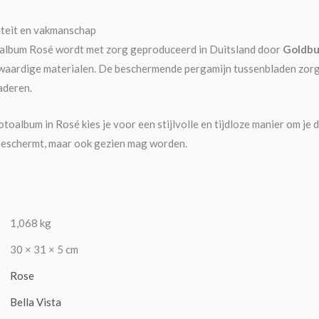
teit en vakmanschap
oalbum Rosé wordt met zorg geproduceerd in Duitsland door
Goldb
aardige materialen. De beschermende pergamijn tussenbladen zorgen 
aderen.
fotoalbum in Rosé kies je voor een stijlvolle en tijdloze manier om je
s beschermt, maar ook gezien mag worden.
1,068 kg
30 × 31 × 5 cm
Rose
Bella Vista