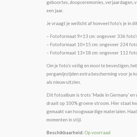
geboortes, doopceremonies, verjaardagen, va
een jaar.
Je vraagt je wellicht af hoeveel foto’s je in d
– Fotoformaat 9×13 cm: ongeveer 336 foto’s
– Fotoformaat 10×15 cm: ongeveer 224 foto
– Fotoformaat 13×18 cm: ongeveer 112 foto
Om je foto’s veilig en mooi te bevestigen, he
pergamijnzijden extra bescherming voor je ko
als nieuw uitzien.
Dit fotoalbum is trots ‘Made in Germany’ en 
draait op 100% groene stroom. Hier staat kwa
gemaakt van hoogwaardige materialen. Haal d
momenten in stijl.
Beschikbaarheid:
Op voorraad