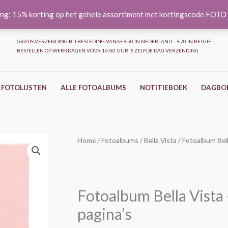
ng: 15% korting op het gehele assortiment met kortingscode FOT
GRATIS VERZENDING BIJ BESTEDING VANAF €50 IN NEDERLAND – €70 IN BELGIË
BESTELLEN OP WERKDAGEN VOOR 16:00 UUR IS ZELFDE DAG VERZENDING
 FOTOLIJSTEN
ALLE FOTOALBUMS
NOTITIEBOEK
DAGBO
Fotoalbum
Home
/
Fotoalbums
/
Bella Vista
/ Fotoalbum Bel
Bella
Vista
-
Fotoalbum Bella Vista
Rosé
-
pagina’s
30x31