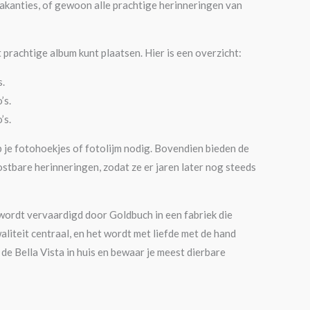
kanties, of gewoon alle prachtige herinneringen van
it prachtige album kunt plaatsen. Hier is een overzicht:
.
’s.
’s.
b je fotohoekjes of fotolijm nodig. Bovendien bieden de
stbare herinneringen, zodat ze er jaren later nog steeds
wordt vervaardigd door Goldbuch in een fabriek die
liteit centraal, en het wordt met liefde met de hand
e Bella Vista in huis en bewaar je meest dierbare