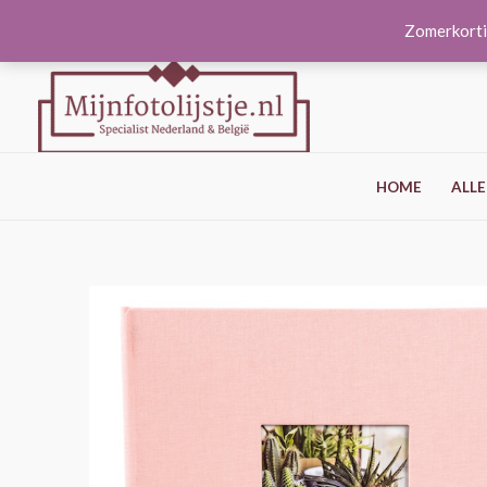
Ga
Zomerkorti
naar
de
inhoud
HOME
ALLE