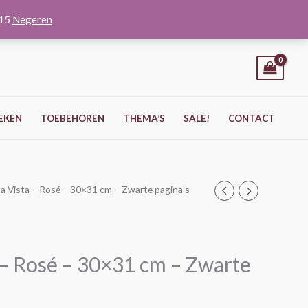
O15
Negeren
EKEN
TOEBEHOREN
THEMA’S
SALE!
CONTACT
la Vista – Rosé – 30×31 cm – Zwarte pagina’s
 – Rosé – 30×31 cm – Zwarte