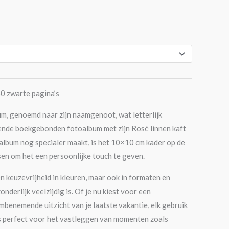
0 zwarte pagina’s
m, genoemd naar zijn naamgenoot, wat letterlijk
ende boekgebonden fotoalbum met zijn Rosé linnen kaft
album nog specialer maakt, is het 10×10 cm kader op de
tsen om het een persoonlijke touch te geven.
een keuzevrijheid in kleuren, maar ook in formaten en
derlijk veelzijdig is. Of je nu kiest voor een
mbenemende uitzicht van je laatste vakantie, elk gebruik
e is perfect voor het vastleggen van momenten zoals