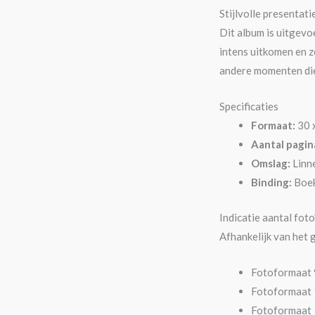
Stijlvolle presentat
Dit album is uitgev
intens uitkomen en z
andere momenten die 
Specificaties
Formaat:
30 
Aantal pagina
Omslag:
Linne
Binding:
Boe
Indicatie aantal foto
Afhankelijk van het 
Fotoformaat 9
Fotoformaat 1
Fotoformaat 1