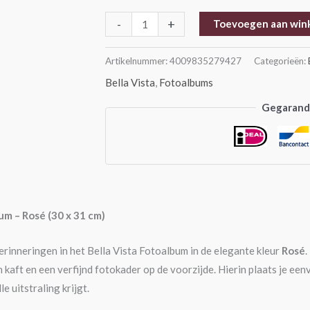
-
+
Toevoegen aan win
Artikelnummer:
4009835279427
Categorieën:
Bella Vista
,
Fotoalbums
Gegarande
um – Rosé (30 x 31 cm)
rinneringen in het Bella Vista Fotoalbum in de elegante kleur
Rosé
.
kaft en een verfijnd fotokader op de voorzijde. Hierin plaats je een
le uitstraling krijgt.