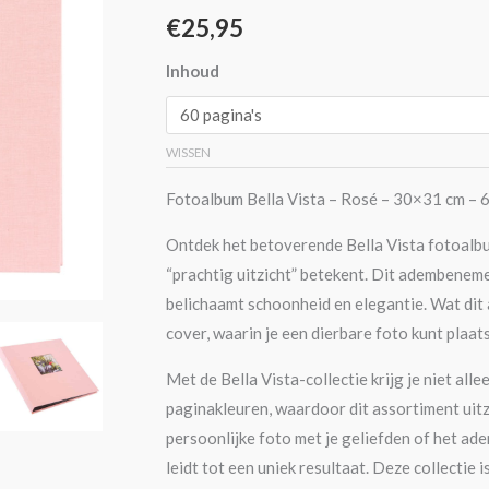
cm
€
25,95
-
Inhoud
Zwarte
pagina's
aantal
WISSEN
Fotoalbum Bella Vista – Rosé – 30×31 cm – 6
Ontdek het betoverende Bella Vista fotoalbu
“prachtig uitzicht” betekent. Dit adembenem
belichaamt schoonheid en elegantie. Wat dit 
cover, waarin je een dierbare foto kunt plaa
Met de Bella Vista-collectie krijg je niet all
paginakleuren, waardoor dit assortiment uitzon
persoonlijke foto met je geliefden of het ade
leidt tot een uniek resultaat. Deze collecti