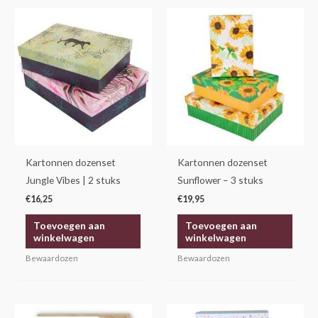
Kartonnen dozenset
Kartonnen dozenset
Jungle Vibes | 2 stuks
Sunflower – 3 stuks
€
16,25
€
19,95
Toevoegen aan
Toevoegen aan
winkelwagen
winkelwagen
Bewaardozen
Bewaardozen
Oorspronkelijke
Huidige
Dit