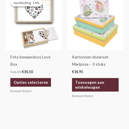
prijs
prijs
Aanbieding -14%
Aanbieding -14%
product
was:
is:
€16,95.
€14,50.
heeft
meerdere
variaties.
Deze
optie
kan
gekozen
Foto bewaardoos Love
Kartonnen dozenset
worden
Box
Mariposa – 3 stuks
op
€
16,95
€
14,50
€
14,95
de
Opties selecteren
Toevoegen aan
productpagina
winkelwagen
Bewaardozen
Bewaardozen