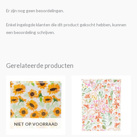
Er zijn nog geen beoordelingen.
Enkel ingelogde klanten die dit product gekocht hebben, kunnen
een beoordeling schrijven.
Gerelateerde producten
Dit
product
heeft
meerdere
variaties.
Deze
NIET OP VOORRAAD
optie
kan