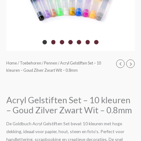
Acryl
Home
/
Toebehoren
/
Pennen
/ Acryl Gelstiften Set – 10
kleuren – Goud Zilver Zwart Wit – 0.8mm
Gelstiften
Set
-
10
Acryl Gelstiften Set – 10 kleuren
kleuren
– Goud Zilver Zwart Wit – 0.8mm
-
Goud
De Goldbuch Acryl Gelstiften Set bevat 10 kleuren met hoge
Zilver
dekking, ideaal voor papier, hout, steen en foto’s. Perfect voor
Zwart
handlettering, scrapbooking en creatieve decoraties. De snel