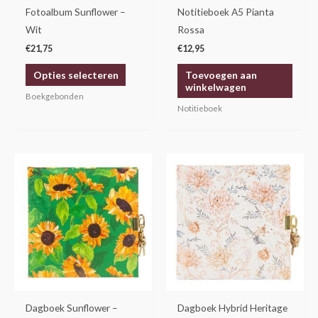
gekozen
Fotoalbum Sunflower –
Notitieboek A5 Pianta
worden
Wit
Rossa
op
€
21,75
€
12,95
de
Opties selecteren
Toevoegen aan
productpagina
winkelwagen
Boekgebonden
Notitieboek
Dagboek Sunflower –
Dagboek Hybrid Heritage