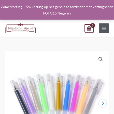
Ga
Zomerkorting: 15% korting op het gehele assortiment met kortingscode
naar
FOTO15
Negeren
de
inhoud