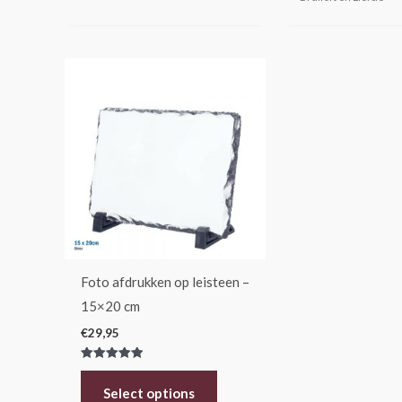
Dit
product
heeft
meerdere
variaties.
Deze
optie
kan
gekozen
Foto afdrukken op leisteen –
worden
15×20 cm
op
€
29,95
de
productpagina
Gewaardeerd
5.00
uit 5
Select options