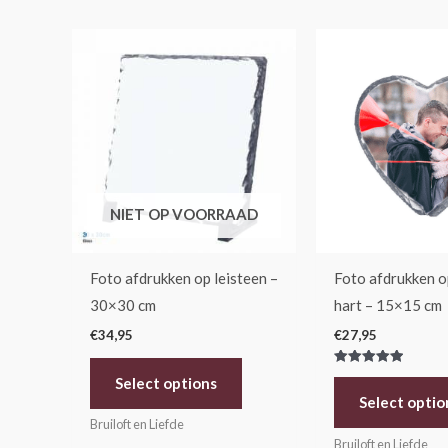
Dit
product
heeft
meerdere
variaties.
Deze
optie
NIET OP VOORRAAD
kan
gekozen
Foto afdrukken op leisteen –
Foto afdrukken o
worden
30×30 cm
hart – 15×15 cm
op
€
34,95
€
27,95
de
productpagina
Gewaardeerd
Select options
5.00
uit 5
Select optio
Bruiloft en Liefde
Bruiloft en Liefde