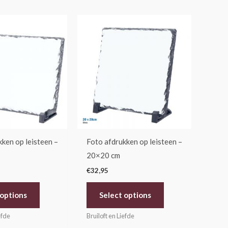
Dit
Dit
product
product
heeft
heeft
meerdere
meerdere
variaties.
variaties.
Deze
Deze
optie
optie
kan
kan
gekozen
gekozen
ken op leisteen –
Foto afdrukken op leisteen –
worden
worden
20×20 cm
op
op
€
32,95
de
de
productpagina
productpagina
 options
Select options
efde
Bruiloft en Liefde