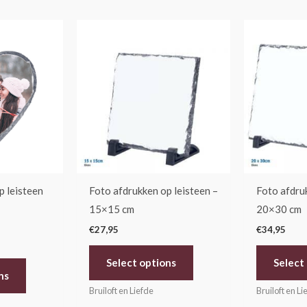
Dit
Dit
product
product
heeft
heeft
meerdere
meerdere
variaties.
variaties.
Deze
Deze
optie
optie
kan
kan
gekozen
gekozen
p leisteen
Foto afdrukken op leisteen –
Foto afdruk
worden
worden
15×15 cm
20×30 cm
op
op
€
27,95
€
34,95
de
de
productpagina
productpagina
Select options
Select
ns
Bruiloft en Liefde
Bruiloft en Li