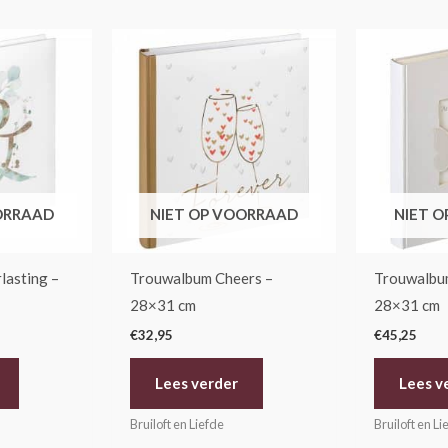
ORRAAD
NIET OP VOORRAAD
NIET 
lasting –
Trouwalbum Cheers –
Trouwalbum
28×31 cm
28×31 cm
€
32,95
€
45,25
Lees verder
Lees v
Bruiloft en Liefde
Bruiloft en Li