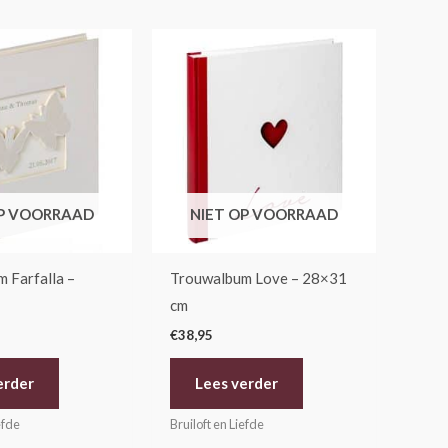
OP VOORRAAD
NIET OP VOORRAAD
 Farfalla –
Trouwalbum Love – 28×31
cm
€
38,95
erder
Lees verder
efde
Bruiloft en Liefde