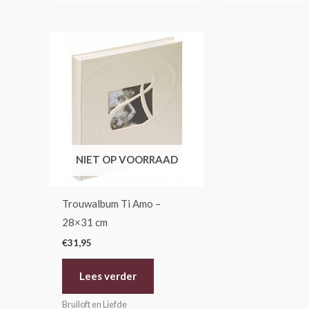
NIET OP VOORRAAD
Trouwalbum Ti Amo –
28×31 cm
€
31,95
Lees verder
Bruiloft en Liefde