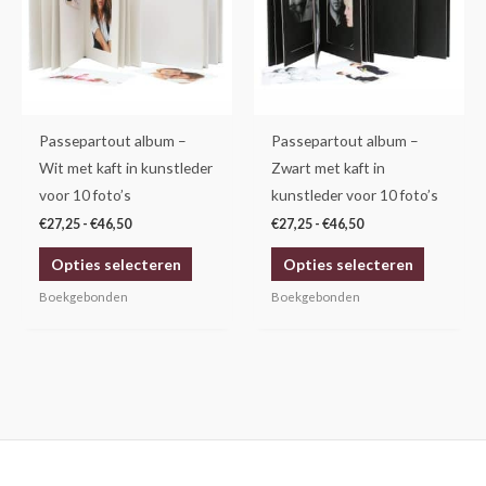
variaties.
variaties.
Deze
Deze
optie
optie
kan
kan
gekozen
gekozen
Passepartout album –
Passepartout album –
worden
worden
Wit met kaft in kunstleder
Zwart met kaft in
op
op
voor 10 foto’s
kunstleder voor 10 foto’s
de
de
€
27,25
-
€
46,50
€
27,25
-
€
46,50
productpagina
productp
Opties selecteren
Opties selecteren
Boekgebonden
Boekgebonden