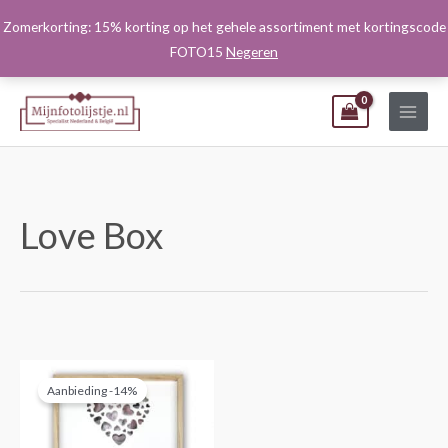
Ga
Zomerkorting: 15% korting op het gehele assortiment met kortingscode
naar
FOTO15
Negeren
de
inhoud
Love Box
Oorspronkelijke
Huidige
Dit
prijs
prijs
Aanbieding -14%
product
was:
is:
€16,95.
€14,50.
heeft
meerdere