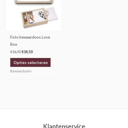
variaties.
Deze
optie
kan
gekozen
Foto bewaardoos Love
worden
Box
op
€
16,95
€
14,50
de
Opties selecteren
productpagina
Bewaardozen
Klantenservice